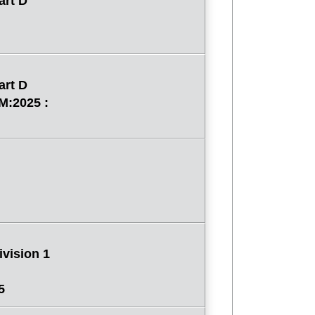
art D
art D
M:2025 :
vision 1
5