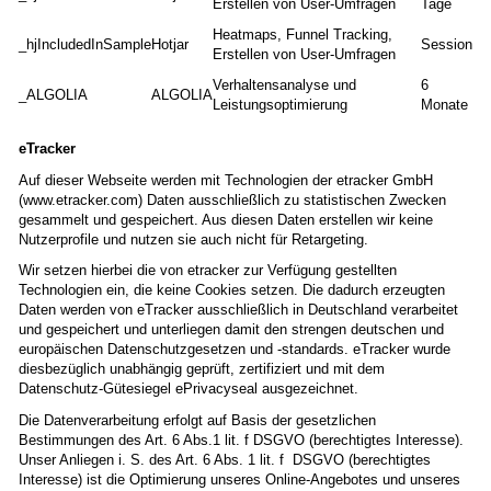
Erstellen von User-Umfragen
Tage
Heatmaps, Funnel Tracking,
_hjIncludedInSample
Hotjar
Session
Erstellen von User-Umfragen
Verhaltensanalyse und
6
_ALGOLIA
ALGOLIA
Leistungsoptimierung
Monate
eTracker
Auf dieser Webseite werden mit Technologien der etracker GmbH
(www.etracker.com) Daten ausschließlich zu statistischen Zwecken
gesammelt und gespeichert. Aus diesen Daten erstellen wir keine
Nutzerprofile und nutzen sie auch nicht für Retargeting.
Wir setzen hierbei die von etracker zur Verfügung gestellten
Technologien ein, die keine Cookies setzen. Die dadurch erzeugten
Daten werden von eTracker ausschließlich in Deutschland verarbeitet
und gespeichert und unterliegen damit den strengen deutschen und
europäischen Datenschutzgesetzen und -standards. eTracker wurde
diesbezüglich unabhängig geprüft, zertifiziert und mit dem
Datenschutz-Gütesiegel ePrivacyseal ausgezeichnet.
Die Datenverarbeitung erfolgt auf Basis der gesetzlichen
Bestimmungen des Art. 6 Abs.1 lit. f DSGVO (berechtigtes Interesse).
Unser Anliegen i. S. des Art. 6 Abs. 1 lit. f DSGVO (berechtigtes
Interesse) ist die Optimierung unseres Online-Angebotes und unseres