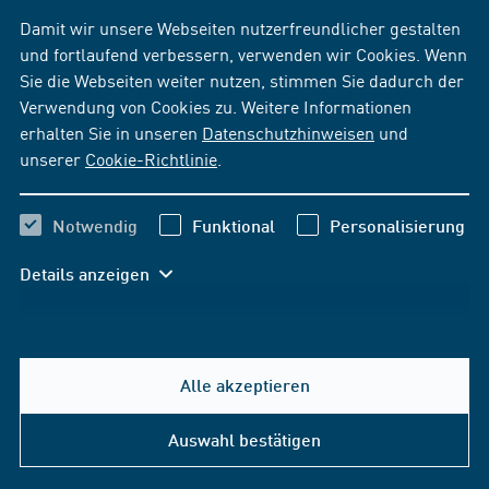
Damit wir unsere Webseiten nutzerfreundlicher gestalten
Bleiben Sie auf dem neuesten Stand!
und fortlaufend verbessern, verwenden wir Cookies. Wenn
News per E-Mail
Sie die Webseiten weiter nutzen, stimmen Sie dadurch der
Verwendung von Cookies zu. Weitere Informationen
News per Facebook
erhalten Sie in unseren
Datenschutzhinweisen
und
unserer
Cookie-Richtlinie
.
Notwendig
Funktional
Personalisierung
Details anzeigen
Alle akzeptieren
Hilfe & Kontakt
Auswahl bestätigen