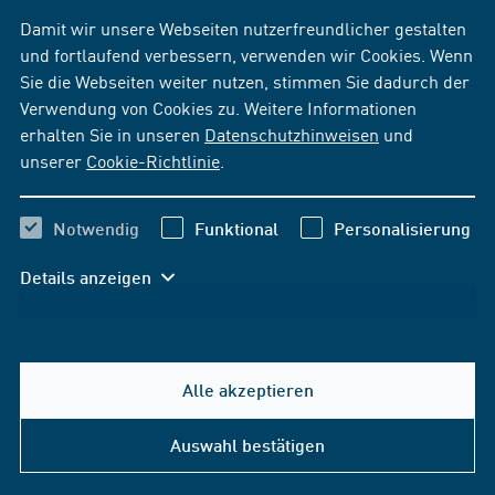
Damit wir unsere Webseiten nutzerfreundlicher gestalten
Bleiben Sie auf dem neuesten Stand!
und fortlaufend verbessern, verwenden wir Cookies. Wenn
News per E-Mail
Sie die Webseiten weiter nutzen, stimmen Sie dadurch der
Verwendung von Cookies zu. Weitere Informationen
News per Facebook
erhalten Sie in unseren
Datenschutzhinweisen
und
unserer
Cookie-Richtlinie
.
Notwendig
Funktional
Personalisierung
Details anzeigen
Alle akzeptieren
Hilfe & Kontakt
Auswahl bestätigen