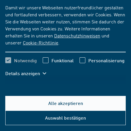
Damit wir unsere Webseiten nutzerfreundlicher gestalten
Bleiben Sie auf dem neuesten Stand!
und fortlaufend verbessern, verwenden wir Cookies. Wenn
News per E-Mail
Sie die Webseiten weiter nutzen, stimmen Sie dadurch der
Verwendung von Cookies zu. Weitere Informationen
News per Facebook
erhalten Sie in unseren
Datenschutzhinweisen
und
unserer
Cookie-Richtlinie
.
Notwendig
Funktional
Personalisierung
Details anzeigen
Alle akzeptieren
Hilfe & Kontakt
Auswahl bestätigen