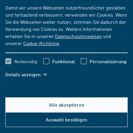
Damit wir unsere Webseiten nutzerfreundlicher gestalten
Bleiben Sie auf dem neuesten Stand!
und fortlaufend verbessern, verwenden wir Cookies. Wenn
News per E-Mail
Sie die Webseiten weiter nutzen, stimmen Sie dadurch der
Verwendung von Cookies zu. Weitere Informationen
News per Facebook
erhalten Sie in unseren
Datenschutzhinweisen
und
unserer
Cookie-Richtlinie
.
Notwendig
Funktional
Personalisierung
Details anzeigen
Alle akzeptieren
Hilfe & Kontakt
Auswahl bestätigen