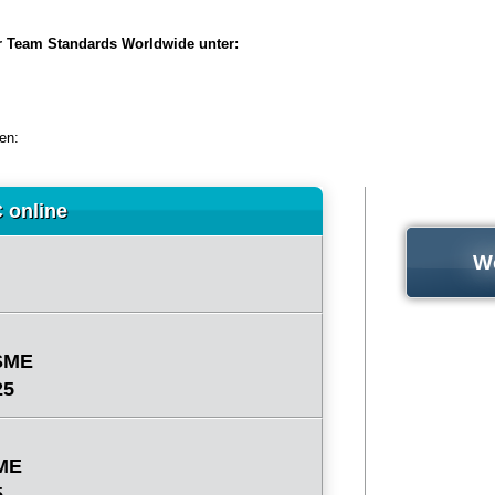
r Team Standards Worldwide unter:
en:
 online
We
SME
25
ME
5