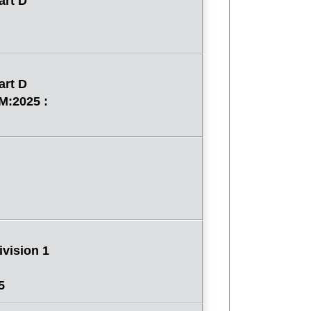
art D
art D
M:2025 :
vision 1
5