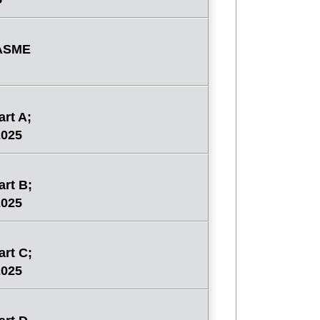
 ASME
rt A;
2025
rt B;
2025
rt C;
2025